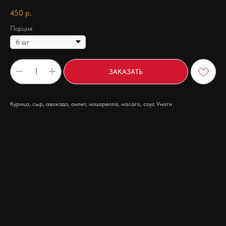
450
р.
Порция
ЗАКАЗАТЬ
Курица, сыр, авокадо, омлет, моцарелла, масаго, соус Унаги